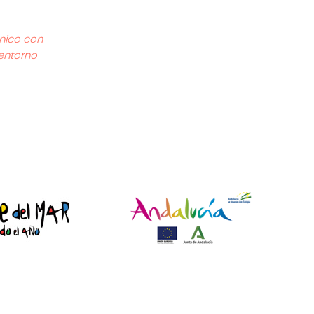
único con
 entorno