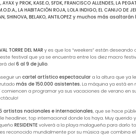
UE, AYAX y PROK, KASE.O, SFDK, FRANCISCO ALLENDES, LA PEGA
O.D.A., LA HABITACIÓN ROJA, LOLA INDIGO, EL CANIJO DE JE
, SHINOVA, BELAKO, ANTILOPEZ y muchos más asaltarán 
VAL TORRE DEL MAR
y es que los “weekers” están deseando d
 este festival que ya se encuentra entre los diez macro festi
erá del
6 al 9 de julio
.
nseguir un
cartel artístico espectacular
a la altura que ya l
frutado
más de 150.000 asistentes.
La máquina ya está en 
 comiencen a programar ya sus vacaciones de verano en su 
ectáculo!
artistas nacionales e internacionales
, que se hace públ
e headliner, top internacional donde los haya. Muy querido y
riqueño
RESIDENTE
volverá a la playa malagueña para darlo t
tor es reconocido mundialmente por su música que combina el