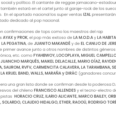
 social y político. El cantante de reggae jamaicano-estado
también estará en el cartel junto al garaje-rock de los sue
o. En el apartado nacional los super ventas
IZAL
presentarán
ado dedicado al pop nacional.
on confirmaciones de tops como los maestros del rap
es
AYAX y PROK
, el pop más exitoso de
LA M.O.D.A
y
LA HABIT
e
LA PEGATINA
, de
JUANITO MAKANDÉ
y de
EL CANIJO DE JER
e primer avance junto a otros nombres de distintos géneros
trónica, etc. como
FYAHBWOY, LOCOPLAYA, MIGUEL CAMPELLO
 JUANCHO MARQUÉS, MAIKEL DELACALLE, MARIO DÍAZ, RAYDEN
A, SAUROM, RVFV, CARMENCITA CALAVERA, LA TARAMBANA, SE
, LA KRUEL BAND, WALLS, MARAÑA y DIRÄC
(ganadores concurs
era una gran lista donde se confirman desde la poderosa D
esivos del chileno
FRANCISCO ALLENDES
y el tecno-electro d
s pistas
HORACIO CRUZ, ILARIO ALICANTE, MARCO BAILEY, ORBE
I, SOLARDO, CLAUDIO HIDALGO, ETHER, RAOOÜ, RODRIGO TOR