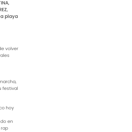
TINA,
REZ,
la playa
e volver
vales
e
marcha,
festival
ico hoy
odo en
 rap