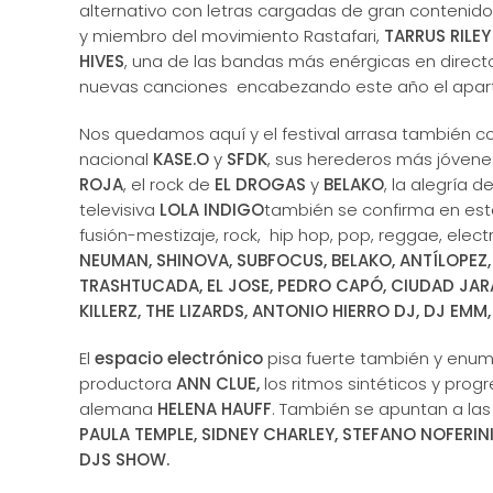
alternativo con letras cargadas de gran contenido
y miembro del movimiento Rastafari,
TARRUS RILEY
HIVES
, una de las bandas más enérgicas en direct
nuevas canciones encabezando este año el apart
Nos quedamos aquí y el festival arrasa también c
nacional
KASE.O
y
SFDK
, sus herederos más jóven
ROJA
, el rock de
EL DROGAS
y
BELAKO
, la alegría d
televisiva
LOLA INDIGO
también se confirma en est
fusión-mestizaje, rock, hip hop, pop, reggae, elec
NEUMAN, SHINOVA, SUBFOCUS, BELAKO, ANTÍLOPEZ,
TRASHTUCADA, EL JOSE, PEDRO CAPÓ, CIUDAD JAR
KILLERZ, THE LIZARDS, ANTONIO HIERRO DJ, DJ EMM
El
espacio electrónico
pisa fuerte también y enum
productora
ANN CLUE,
los ritmos sintéticos y progr
alemana
HELENA HAUFF
. También se apuntan a la
PAULA TEMPLE, SIDNEY CHARLEY, STEFANO NOFERIN
DJS SHOW.