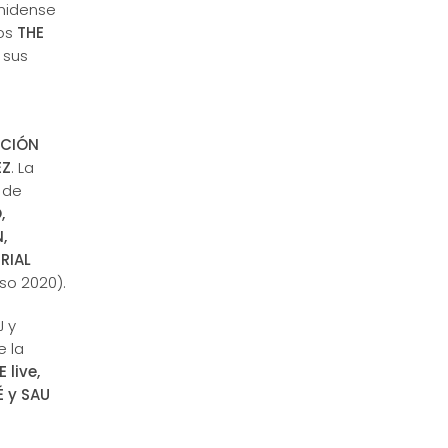
unidense
cos
THE
 sus
ACIÓN
EZ
. La
 de
,
,
RIAL
o 2020).
J y
e la
 live,
É y SAU