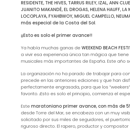
RESIDENTE, THE HIVES, TARRUS RILEY, IZAL, ANN CL
JUANITO MAKANDÉ, EL DROGAS, HELENA HAUFF, LA M.
LOCOPLAYA, FYAHBWOY, MIGUEL CAMPELLO, NEUMAN
más especial de la Costa del Sol
.
¡¡Esto es solo el primer avance!!
Ya había muchas ganas de
WEEKEND BEACH FESTI
a vivir esa experiencia única tan mágica que tiene
musicales más importantes de España. Este año s
La organización no ha parado de trabajar para co
precede en las anteriores ediciones y que han dis
perfectamente engrasada, para que los “weekers”
favorito. ¡Esto es solo el principio, comienza el esp
Este
maratoniano primer avance, con más de 55 
desde Torre del Mar, se encabeza con un muy visibl
solicitado por sus miles de seguidores, el puertor
riguroso directo. El rapero, productor y composi