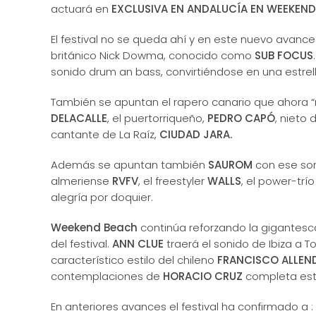
actuará en
EXCLUSIVA EN ANDALUCÍA EN WEEKEND 
El festival no se queda ahí y en este nuevo avance
británico Nick Dowma, conocido como
SUB FOCUS
sonido drum an bass, convirtiéndose en una estrell
También se apuntan el rapero canario que ahora 
DELACALLE
, el puertorriqueño,
PEDRO CAPÓ
, nieto
cantante de La Raíz,
CIUDAD JARA.
Además se apuntan también
SAUROM
con ese soni
almeriense
RVFV
, el freestyler
WALLS
, el power-trí
alegría por doquier.
Weekend Beach
continúa reforzando la gigantesca
del festival.
ANN CLUE
traerá el sonido de Ibiza a T
característico estilo del chileno
FRANCISCO ALLEN
contemplaciones de
HORACIO CRUZ
completa este
En anteriores avances el festival ha confirmado a :