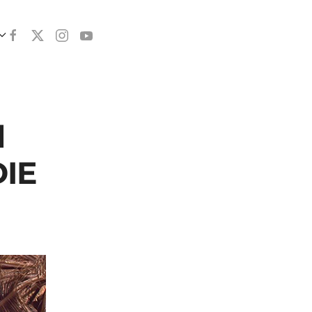
l
DIE