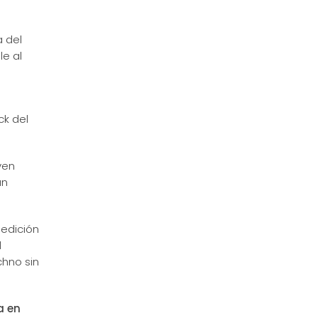
a del
le al
ck del
ven
án
 edición
l
chno sin
a en