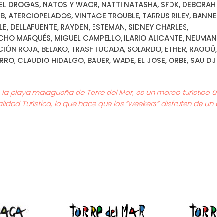
 EL DROGAS, NATOS Y WAOR, NATTI NATASHA, SFDK, DEBORAH
S B, ATERCIOPELADOS, VINTAGE TROUBLE, TARRUS RILEY, BANNE
E, DELLAFUENTE, RAYDEN, ESTEMAN, SIDNEY CHARLES,
CHO MARQUÉS, MIGUEL CAMPELLO, ILARIO ALICANTE, NEUMAN
TACIÓN ROJA, BELAKO, TRASHTUCADA, SOLARDO, ETHER, RAOOÜ,
RO, CLAUDIO HIDALGO, BAUER, WADE, EL JOSE, ORBE, SAU D
de la playa malagueña de Torre del Mar, es un marco turístico 
lidad Turística, lo que hace que los “weekers” disfruten de un