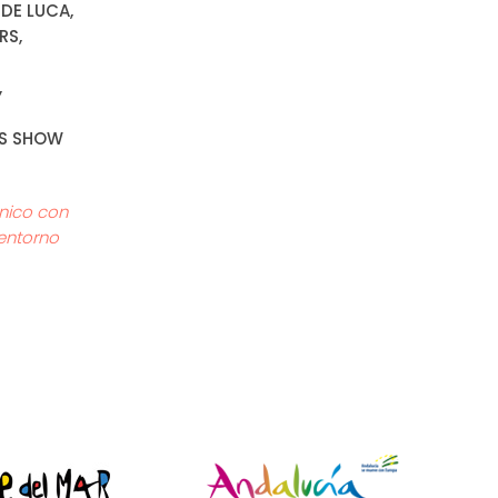
 DE LUCA,
RS,
,
JS SHOW
único con
 entorno