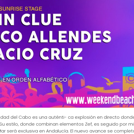
iudad del Cabo es una auténti- ca explosión en directo dond
. Su estilo, donde combinan elementos Zef, es seguido por mi
Mar será exclusiva en Andalucía. El nuevo avance se complet