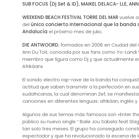
SUB FOCUS (Dj Set & ID), MAIKEL DELACA- LLE, 
WEEKEND BEACH FESTIVAL TORRE DEL MAR
vuelve a
del
único concierto internacional que la banda
Andalucía
el próximo mes de julio.
DIE ANTWOORD
, formados en 2008 en Ciudad del
Anri Du Toit, conocida por sus fans como Yo-Landi
miembro que figura como Dj y que actualmente es 
Afrikáans
El sonido electro rap-rave de la banda ha conquis
actitud que saben transmitir a la perfección en su
sudafricanas, la cual denominan Zef, se manifiest
canciones en diferentes lenguas: afrikáan, inglés y
Algunos de sus temas más famosos son «Enter the
público su nuevo single “ Baile Jou Sabela feat S
tan solo tres meses. El grupo ha conseguido construi
espectador y que ha revolucionado la escena de l