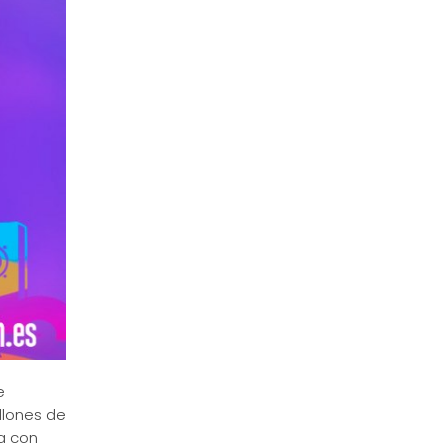
e
llones de
a con