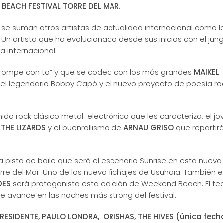
BEACH FESTIVAL TORRE DEL MAR.
 se suman otros artistas de actualidad internacional como l
. Un artista que ha evolucionado desde sus inicios con el jung
a internacional.
“rompe con to” y que se codea con los más grandes
MAIKEL
 del legendario Bobby Capó y el nuevo proyecto de poesía ro
do rock clásico metal-electrónico que les caracteriza, el jo
o
THE LIZARDS
y el buenrollismo de
ARNAU GRISO
que repartir
 pista de baile que será el escenario Sunrise en esta nueva
orre del Mar. Uno de los nuevo fichajes de Usuhaïa. También e
DES
será protagonista esta edición de Weekend Beach. El te
 avance en las noches más strong del festival.
RESIDENTE, PAULO LONDRA, ORISHAS, THE HIVES (única fech