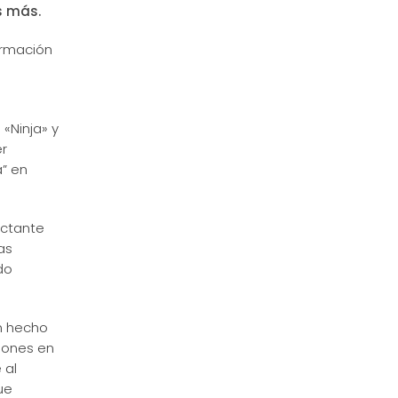
s más.
irmación
«Ninja» y
er
a” en
actante
as
do
n hecho
ciones en
 al
ue