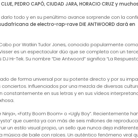
ANN CLUE, PEDRO CAPÓ, CIUDAD JARA, HORACIO CRUZ y mucho
 darlo todo y en su penúltimo avance sorprende con la conf
 sudafricana de electro-rap-rave DIE ANTWOORD dará en
 Cabo por Watkin Tudor Jones, conocido popularmente como 
 Visser es un espectacular dúo que se completa con un terc
DJ Hi-Tek. Su nombre “Die Antwoord” significa “La Respuest
tado de forma universal por su potente directo y por su imp
s conciertos. Influenciados por una mezcla de diversas cultur
an constantemente en sus letras y en sus vídeos interpretan
 xhosa.
 Ninja», «Fatty Boom Boom» o «Ugly Boy”. Recientemente ha
lagysta” que cuenta ya con más de seis millones de reproduc
r un estilo visual propio, un sello que nunca deja indiferente
a música de baile con raíces. Un auténtico fenómeno viral q